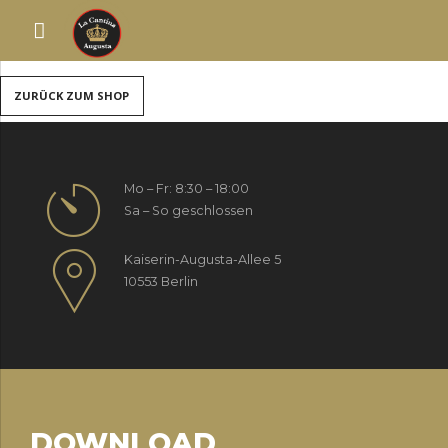
Dein Warenkorb ist derzeit leer.
ZURÜCK ZUM SHOP
Mo – Fr: 8:30 – 18:00
Sa – So geschlossen
Kaiserin-Augusta-Allee 5
10553 Berlin
DOWNLOAD