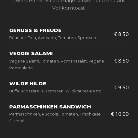
…werden mit Salatbeilage serviert und sind aus
Vollkorntoast.
GENUSS & FREUDE
€ 8.50
Räucher-Tofu, Avocado, Tomaten, Sprossen
VEGGIE SALAMI
€ 8.50
Vegane Salami, Tomaten, Romanasalat, vegane
Remoulade
WILDE HILDE
€ 9.50
Büffel-Mozzarella, Tomaten, Wildkräuter-Pesto
PARMASCHINKEN SANDWICH
€ 10.00
Parmaschinken, Ruccola, Tomaten, Frischkäse,
Olivenöl