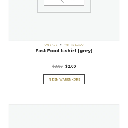
ON SALE
WHITE LOGO
Fast Food t-shirt (grey)
Ursprünglicher
Aktueller
$
3.00
$
2.00
Preis
Preis
IN DEN WARENKORB
war:
ist:
$3.00
$2.00.