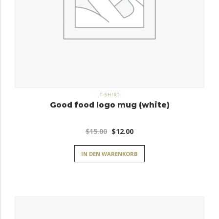
T-SHIRT
Good food logo mug (white)
Ursprünglicher
Aktueller
$
15.00
$
12.00
Preis
Preis
IN DEN WARENKORB
war:
ist:
$15.00
$12.00.