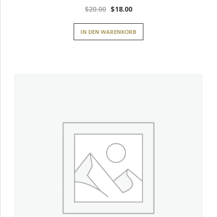
Ursprünglicher
Aktueller
$
20.00
$
18.00
Preis
Preis
IN DEN WARENKORB
war:
ist:
$20.00
$18.00.