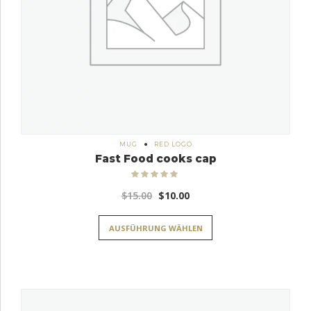
MUG
RED LOGO
Fast Food cooks cap
Bewertet
mit
5.00
Ursprünglicher
Aktueller
$
15.00
$
10.00
von 5
Preis
Preis
AUSFÜHRUNG WÄHLEN
war:
ist:
$15.00
$10.00.