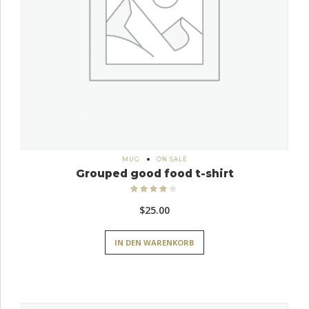
MUG
ON SALE
Grouped good food t-shirt
Bewertet
mit
4.00
$
25.00
von 5
IN DEN WARENKORB