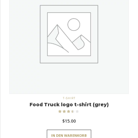
T-SHIRT
Food Truck logo t-shirt (grey)
Bewertet
mit
3.33
$
15.00
von 5
IN DEN WARENKORB