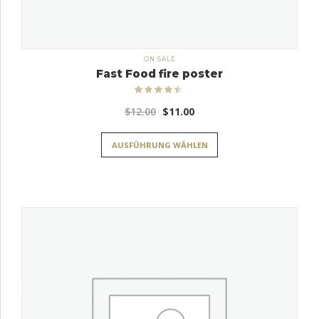
ON SALE
Fast Food fire poster
Bewertet
mit
4.33
Ursprünglicher
Aktueller
$
12.00
$
11.00
von 5
Preis
Preis
AUSFÜHRUNG WÄHLEN
war:
ist:
$12.00
$11.00.