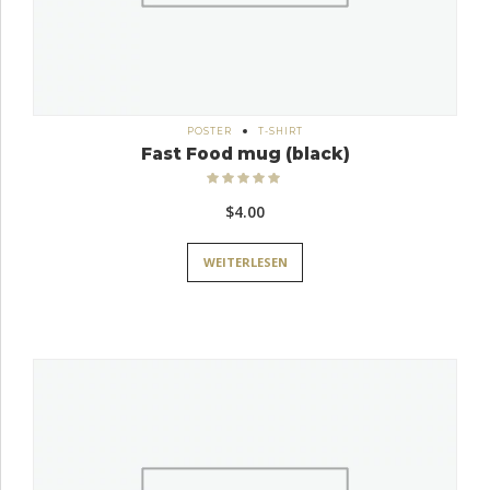
POSTER
T-SHIRT
Fast Food mug (black)
Bewertet
mit
5.00
$
4.00
von 5
WEITERLESEN