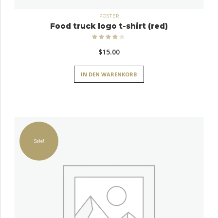
POSTER
Food truck logo t-shirt (red)
Bewertet
mit
4.00
$
15.00
von 5
IN DEN WARENKORB
Sale!