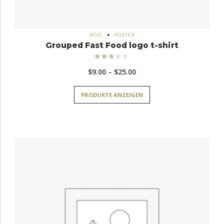
MUG
POSTER
Grouped Fast Food logo t-shirt
Bewertet
mit
3.00
Preisspanne:
$
9.00
–
$
25.00
von 5
$9.00
PRODUKTE ANZEIGEN
bis
$25.00