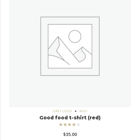
GREY LOGO
MUG
Good food t-shirt (red)
Bewertet
mit
4.00
$
35.00
von 5