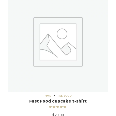
MUG
RED LOGO
Fast Food cupcake t-shirt
Bewertet
mit
5.00
$
20.00
von 5