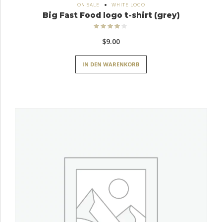
ON SALE
WHITE LOGO
Big Fast Food logo t-shirt (grey)
Bewertet
mit
4.00
$
9.00
von 5
IN DEN WARENKORB