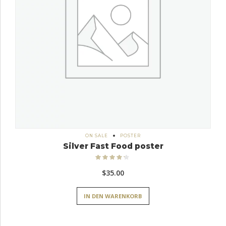
ON SALE
POSTER
Silver Fast Food poster
Bewertet
mit
4.17
$
35.00
von 5
IN DEN WARENKORB