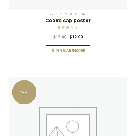
GREY LOGO
T-SHIRT
Cooks cap poster
Bewertet
mit
3.00
Ursprünglicher
Aktueller
$
15.00
$
12.00
von 5
Preis
Preis
IN DEN WARENKORB
war:
ist:
$15.00
$12.00.
Sale!