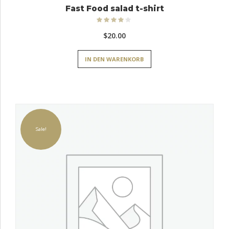
Fast Food salad t-shirt
Bewertet
mit
4.00
$
20.00
von 5
IN DEN WARENKORB
Sale!