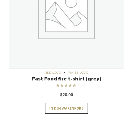
RED LOGO
WHITE LOGO
Fast Food fire t-shirt (grey)
Bewertet
mit
5.00
$
20.00
von 5
IN DEN WARENKORB