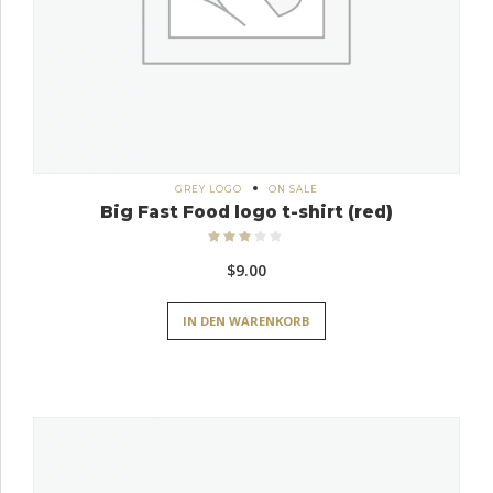
GREY LOGO
ON SALE
Big Fast Food logo t-shirt (red)
Bewertet
mit
3.00
$
9.00
von 5
IN DEN WARENKORB