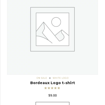
ON SALE
WHITE LOGO
Bordeaux Logo t-shirt
Bewertet
mit
5.00
$
9.00
von 5