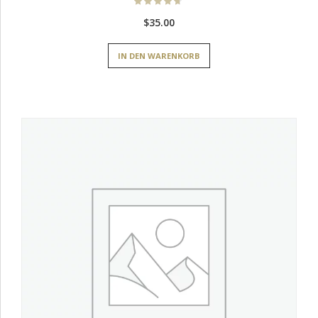
Bewertet
mit
4.60
$
35.00
von 5
IN DEN WARENKORB